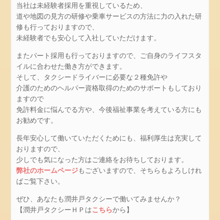
当社は未経験者採用を重視しているため、
お
道や地図の見方の研修や乗車サービスの方法に力の入れた研
問
修も行っておりますので、
い
未経験者でも安心して入社していただけます。
合
わ
またパート採用も行っておりますので、ご自身のライフスタ
せ
イルに合わせた働き方ができます。
そして、タクシードライバーに必要な２種免許や
個
介護のためのヘルパー資格取得のためのサポートもしており
人
ますので
情
免許料金に悩んでる方や、今後福祉事業を考えている方にも
報
お勧めです。
保
護
長年安心して働いていただくためにも、福利厚生は充実して
方
おりますので、
針
少しでも気になった方はご連絡をお待ちしております。
弊社のホームページ
もございますので、そちらもよろしけれ
最
ばご覧下さい。
新
情
ぜひ、あなたも潤井戸タクシーで働いてみませんか？
報
【潤井戸タクシーＨＰは
こちら
から】