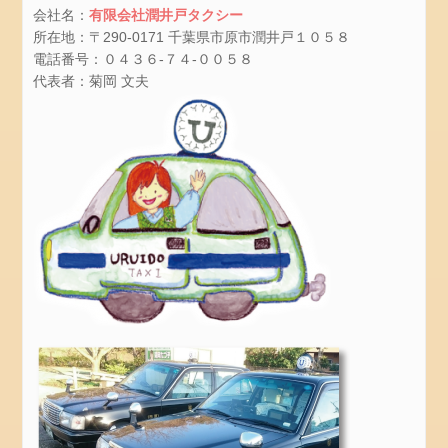
毎
会社名：
有限会社潤井戸タクシー
日
所在地：〒290-0171 千葉県市原市潤井戸１０５８
楽
電話番号：０４３６-７４-００５８
し
代表者：菊岡 文夫
く
水
遊
び
お
弁
当
箱
給
食
じ
ゃ
が
芋