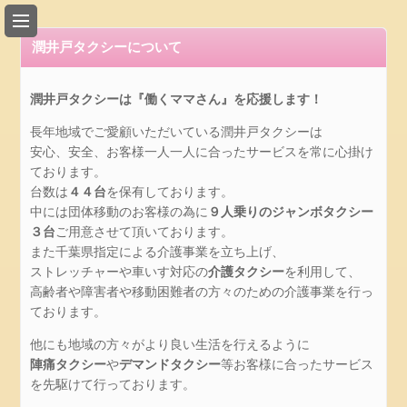
総
合
潤井戸タクシーについて
案
内
潤井戸タクシーは『働くママさん』を応援します！
会
長年地域でご愛顧いただいている潤井戸タクシーは
社
安心、安全、お客様一人一人に合ったサービスを常に心掛け
概
ております。
要
台数は
４４台
を保有しております。
ア
中には団体移動のお客様の為に
９人乗りのジャンボタクシー
ク
３台
ご用意させて頂いております。
セ
また千葉県指定による介護事業を立ち上げ、
ス
ストレッチャーや車いす対応の
介護タクシー
を利用して、
所
高齢者や障害者や移動困難者の方々のための介護事業を行っ
在
ております。
地
他にも地域の方々がより良い生活を行えるように
リ
陣痛タクシー
や
デマンドタクシー
等お客様に合ったサービス
ン
を先駆けて行っております。
ク