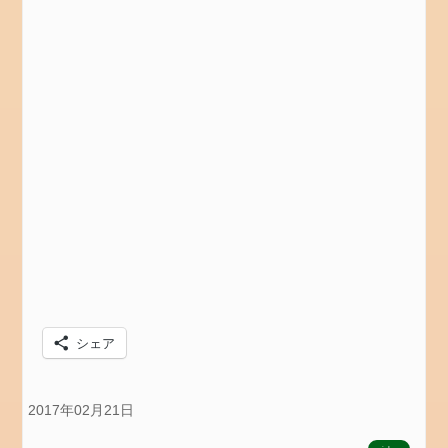
ィ
ー
ド
コ
メ
ン
ト
フ
ィ
ー
ド
WordPress.org
シェア
2017年02月21日