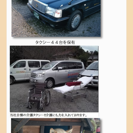
堀
り
ま
だ
若
干
の
空
き
が
あ
り
ま
す
ま
ご
こ
ろ