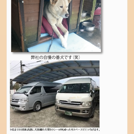
保
育
園
に
つ
い
て
メ
タ
情
報
ロ
グ
イ
ン
投
稿
フ