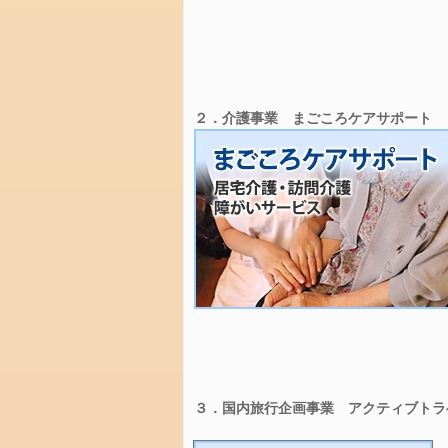
毎
日
楽
し
く
水
遊
び
お
弁
当
箱
給
食
じ
ゃ
３．国内旅行企画事業　アクティブトラベ
が
芋