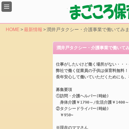
総
合
案
内
HOME
>
最新情報
>
潤井戸タクシー・介護事業で働いてみ
会
社
潤井戸タクシー・介護事業で働いて
概
要
仕事がしたいけど働く場所がない・・・
ア
弊社で働く従業員の子供は保育料無料！！
ク
長年安心して働いていただくためにも、
セ
ス
募集要項

所
①訪問・介護ヘルパー(時給)

在
　身体介護￥1790～/生活介護￥1400～

地
②タクシードライバー(時給)

リ
　￥950~

ン
ク
※現在のママさん
