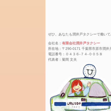
保
育
園
に
つ
い
ぜひ、あなたも潤井戸タクシーで働いて
て
会社名：
有限会社潤井戸タクシー
メ
所在地：〒290-0171 千葉県市原市潤
タ
電話番号：０４３６-７４-００５８
情
代表者：菊岡 文夫
報
ロ
グ
イ
ン
投
稿
フ