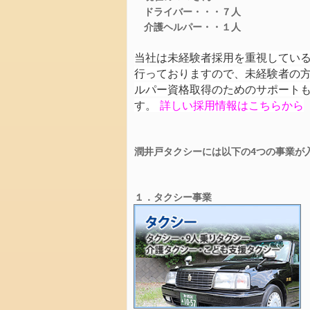
　ドライバー・・・７人

お
　介護ヘルパー・・１人　

問
い
当社は未経験者採用を重視してい
合
行っておりますので、
未経験者の
わ
ルパー資格取得のためのサポート
せ
す。
詳しい採用情報はこちらから
個
人
情
潤井戸タクシーには以下の4つの事業が
報
保
護
１．タクシー事業
方
針
最
新
情
報