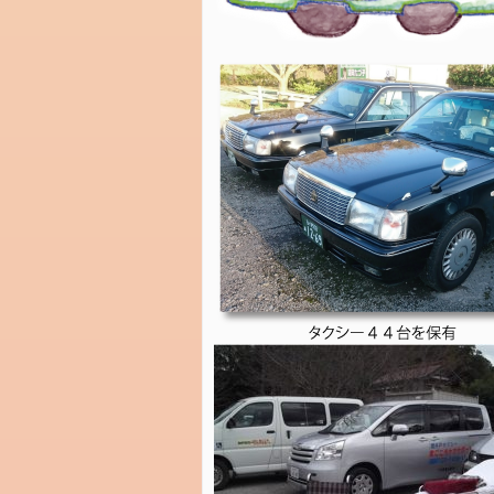
ィ
ー
ド
コ
メ
ン
ト
フ
ィ
ー
ド
WordPress.org