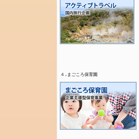
堀
り
ま
だ
若
干
の
空
き
が
あ
り
ま
す
ま
ご
こ
ろ