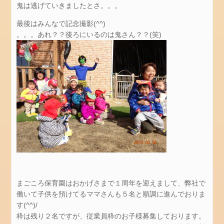
毎
鬼は逃げていきましたとさ。。。
日
最後はみんなで記念撮影(^^)
楽
。。。あれ？？後ろにいるのは鬼さん？？(笑)
し
く
水
遊
び
お
弁
当
箱
給
食
じ
まごころ保育園はおかげさまで１周年を迎えまして、弊社で
ゃ
働いて子供を預けてるママさんも５名と順調に進んでおりま
が
す(^^)/
芋
枠は残り２名ですが、従業員枠のお子様募集しております。