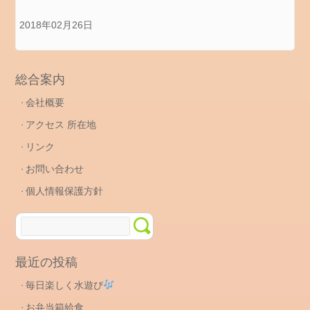
保
2018年02月26日
育
園
に
つ
総合案内
い
会社概要
て
アクセス 所在地
メ
タ
リンク
情
お問い合わせ
報
個人情報保護方針
ロ
グ
イ
ン
最近の投稿
投
毎日楽しく水遊び
稿
フ
お弁当箱給食