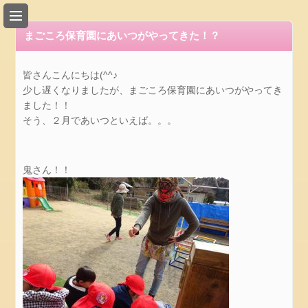
総
合
まごころ保育園にあいつがやってきた！？
案
内
皆さんこんにちは(^^♪
会
少し遅くなりましたが、まごころ保育園にあいつがやってき
社
ました！！
概
そう、２月であいつといえば。。。
要
ア
ク
鬼さん！！
セ
ス
所
在
地
リ
ン
ク