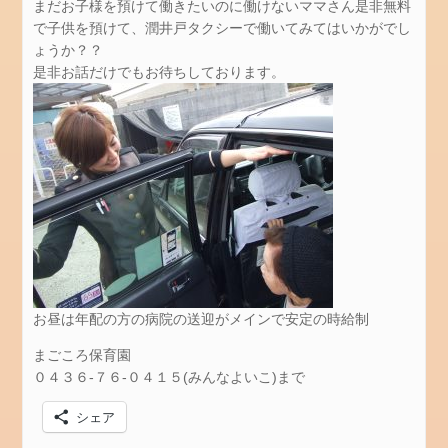
堀
まだお子様を預けて働きたいのに働けないママさん是非無料
り
で子供を預けて、潤井戸タクシーで働いてみてはいかがでし
ょうか？？
是非お話だけでもお待ちしております。
ま
だ
若
干
の
空
き
が
あ
り
ま
お昼は年配の方の病院の送迎がメインで安定の時給制
す
まごころ保育園
０４３６-７６-０４１５(みんなよいこ)まで
ま
ご
シェア
こ
ろ