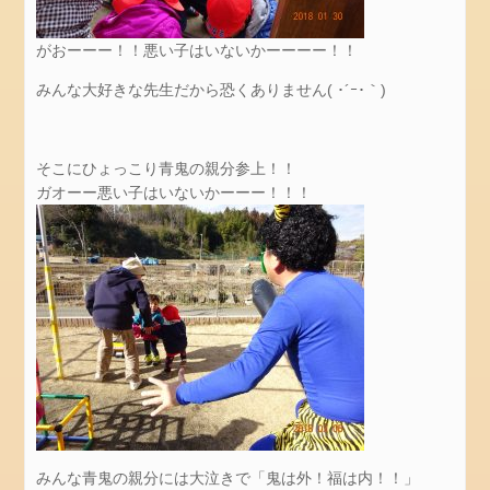
お
問
がおーーー！！悪い子はいないかーーーー！！
い
みんな大好きな先生だから恐くありません( ･´ｰ･｀)
合
わ
せ
そこにひょっこり青鬼の親分参上！！
個
ガオーー悪い子はいないかーーー！！！
人
情
報
保
護
方
針
最
新
情
報
みんな青鬼の親分には大泣きで「鬼は外！福は内！！」